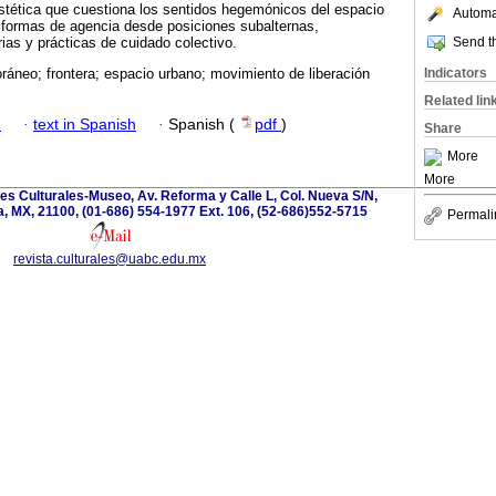
stética que cuestiona los sentidos hegemónicos del espacio
Automat
s formas de agencia desde posiciones subalternas,
Send th
ias y prácticas de cuidado colectivo.
Indicators
ráneo; frontera; espacio urbano; movimiento de liberación
Related lin
h
·
text in Spanish
·
Spanish (
pdf
)
Share
More
More
nes Culturales-Museo, Av. Reforma y Calle L, Col. Nueva S/N,
ia, MX, 21100, (01-686) 554-1977 Ext. 106, (52-686)552-5715
Permali
revista.culturales@uabc.edu.mx