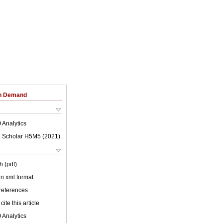
on Demand
 Analytics
 Scholar H5M5 (
2021
)
h (pdf)
 in xml format
 references
cite this article
 Analytics