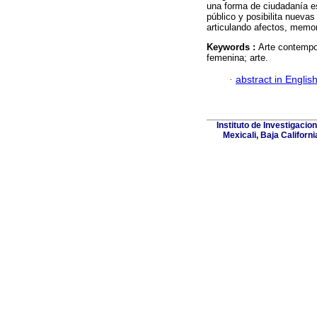
una forma de ciudadanía e
público y posibilita nueva
articulando afectos, memor
Keywords :
Arte contempo
femenina; arte.
·
abstract in Englis
Instituto de Investigacio
Mexicali, Baja Californ