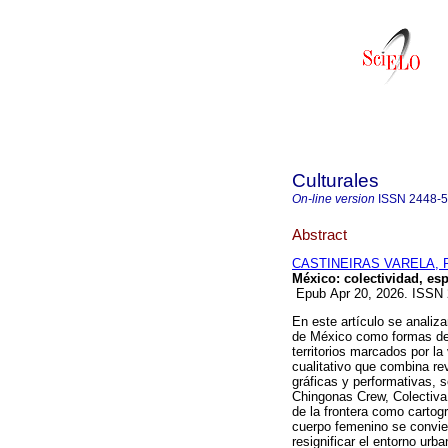
Culturales
On-line version
ISSN
2448-
Abstract
CASTINEIRAS VARELA, 
México: colectividad, esp
Epub Apr 20, 2026. ISSN
En este artículo se analiza
de México como formas de 
territorios marcados por la 
cualitativo que combina rev
gráficas y performativas, 
Chingonas Crew, Colectiva
de la frontera como cartogr
cuerpo femenino se conviert
resignificar el entorno ur