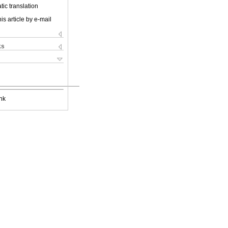
ic translation
is article by e-mail
ks
nk