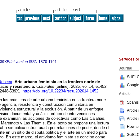
Services 
539X
Print version
ISSN
1870-1191
Journal
SciELO
Rebeca
.
Arte urbano feminista en la frontera norte de
Google
acio y resistencia.
Culturales
[online]. 2026, vol.14, e1452.
 2448-539X.
https://doi.org/10.22234/recu.202614.1452
.
Article
n las prácticas de arte urbano feminista en la frontera norte
Spanis
agencia, resistencia y construcción comunitaria en
violencia estructural y la exclusión. A partir de un enfoque
Article
isión documental y análisis crítico de intervenciones
se examinan las acciones de colectivas como Las Calafias,
Article
 Maremoto y Las Themis. En el texto se propone una lectura
How to 
afía simbólica estructurada por relaciones de poder, donde el
e en un sitio de disputa política y el arte en un medio para
SciELO
bano. En este marco, el artivismo feminista se concibe como