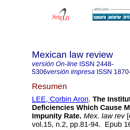
Mexican law review
versión On-line
ISSN
2448-
5306
versión impresa
ISSN
1870
Resumen
LEE, Corbin Aron
.
The Institu
Deficiencies Which Cause M
Impunity Rate.
Mex. law rev
[
vol.15, n.2, pp.81-94. Epub 