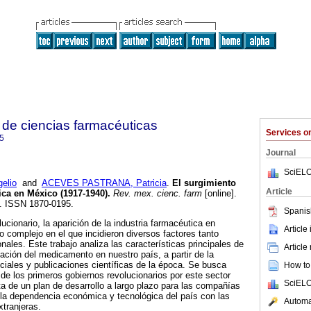
de ciencias farmacéuticas
Services 
5
Journal
SciELO
elio
and
ACEVES PASTRANA, Patricia
.
El surgimiento
Article
ica en México (1917-1940)
.
Rev. mex. cienc. farm
[online].
8. ISSN 1870-0195.
Spanis
ucionario, la aparición de la industria farmacéutica en
Article
o complejo en el que incidieron diversos factores tanto
ales. Este trabajo analiza las características principales de
Article
lización del medicamento en nuestro país, a partir de la
ciales y publicaciones científicas de la época. Se busca
How to 
 de los primeros gobiernos revolucionarios por este sector
SciELO
ta de un plan de desarrollo a largo plazo para las compañías
a la dependencia económica y tecnológica del país con las
Automat
tranjeras.