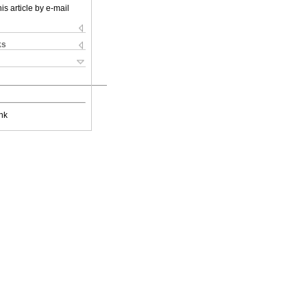
is article by e-mail
ks
nk