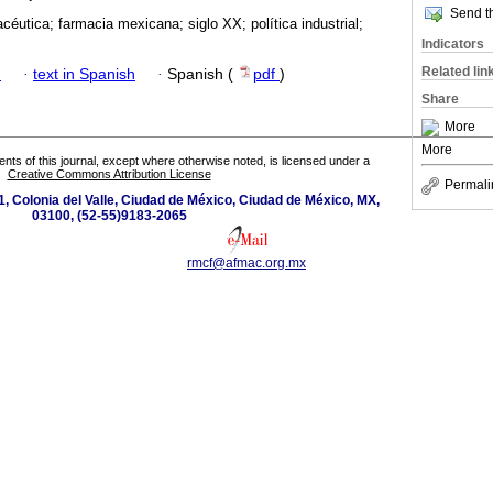
Send th
acéutica; farmacia mexicana; siglo XX; política industrial;
Indicators
Related lin
h
·
text in Spanish
·
Spanish (
pdf
)
Share
More
More
tents of this journal, except where otherwise noted, is licensed under a
Creative Commons Attribution License
Permali
, Colonia del Valle, Ciudad de México, Ciudad de México, MX,
03100, (52-55)9183-2065
rmcf@afmac.org.mx