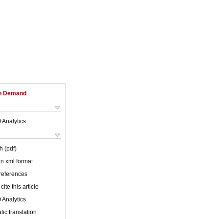
on Demand
 Analytics
h (pdf)
 in xml format
 references
cite this article
 Analytics
ic translation