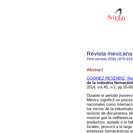
Revista mexicana 
Print version
ISSN
1870-019
Abstract
GODINEZ RESENDIZ, Rog
de la industria farmacéut
2014, vol.45, n.2, pp.55-6
Durante el periodo posrevol
México significó un proces
nacionales como internacion
los inicios de la industria
revisión de documentos ofi
mostrar que la indiferencia
productivo, aunado a la fal
locales, provocó a la larg
empresas farmacéuticas ex