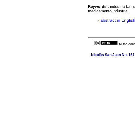
Keywords :
industria farm
medicamento industrial.
·
abstract in Englis
All the con
Nicolás San Juan No. 1511