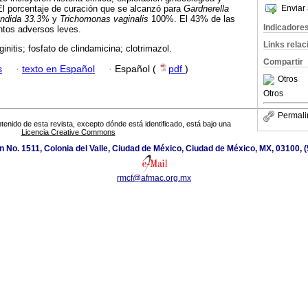
El porcentaje de curación que se alcanzó para
Gardnerella
Enviar 
ndida 33.3%
y
Trichomonas vaginalis
100%. El 43% de las
Indicadore
ntos adversos leves.
Links rela
initis; fosfato de clindamicina; clotrimazol.
Compartir
s
·
texto en Español
·
Español (
pdf
)
Otros
Otros
Permali
tenido de esta revista, excepto dónde está identificado, está bajo una
Licencia Creative Commons
 No. 1511, Colonia del Valle, Ciudad de México, Ciudad de México, MX, 03100,
rmcf@afmac.org.mx