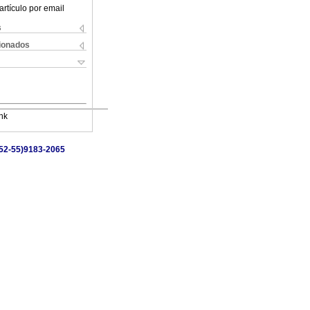
artículo por email
s
cionados
nk
 (52-55)9183-2065