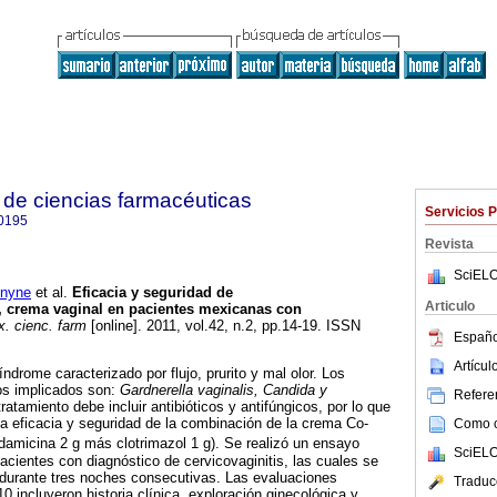
de ciencias farmacéuticas
Servicios 
0195
Revista
SciELO
nyne
et al.
Eficacia y seguridad de
Articulo
, crema vaginal en pacientes mexicanas con
. cienc. farm
[online]. 2011, vol.42, n.2, pp.14-19. ISSN
Españo
Artícu
índrome caracterizado por flujo, prurito y mal olor. Los
os implicados son:
Gardnerella vaginalis, Candida y
Referen
ratamiento debe incluir antibióticos y antifúngicos, por lo que
la eficacia y seguridad de la combinación de la crema Co-
Como ci
ndamicina 2 g más clotrimazol 1 g). Se realizó un ensayo
SciELO
pacientes con diagnóstico de cervicovaginitis, las cuales se
 durante tres noches consecutivas. Las evaluaciones
Traduc
10 incluyeron historia clínica, exploración ginecológica y