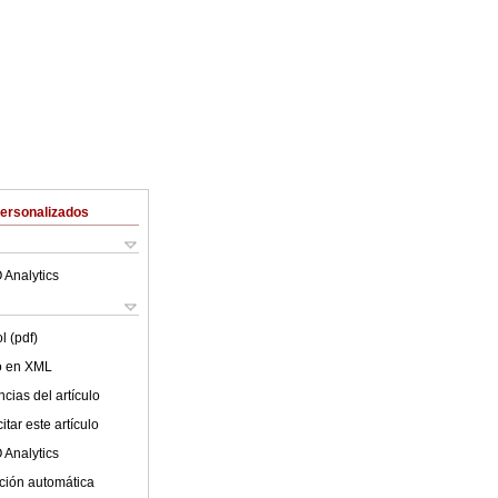
Personalizados
 Analytics
l (pdf)
lo en XML
cias del artículo
tar este artículo
 Analytics
ción automática