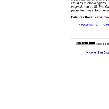
estudios microbiológicos. 
vaginalis
fue de 86.7%,
Ca
pacientes presentaron eve
Palabras llave :
cervicovag
·
resumen en Inglé
Todo el con
Nicolás San Juan