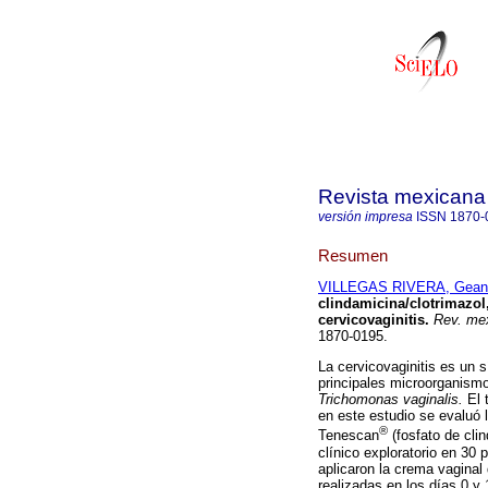
Revista mexicana 
versión impresa
ISSN
1870-
Resumen
VILLEGAS RIVERA, Gean
clindamicina/clotrimazol
cervicovaginitis
.
Rev. mex
1870-0195.
La cervicovaginitis es un s
principales microorganism
Trichomonas vaginalis.
El t
en este estudio se evaluó 
®
Tenescan
(fosfato de cli
clínico exploratorio en 30 
aplicaron la crema vaginal
realizadas en los días 0 y 