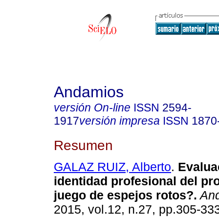
Andamios
versión On-line
ISSN
2594-
1917
versión impresa
ISSN
1870
Resumen
GALAZ RUIZ, Alberto
.
Evalua
identidad profesional del pr
juego de espejos rotos?
.
And
2015, vol.12, n.27, pp.305-33