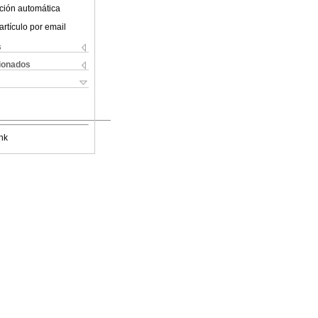
ción automática
artículo por email
s
cionados
nk