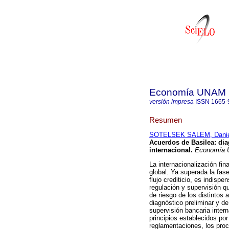
Economía UNAM
versión impresa
ISSN
1665-
Resumen
SOTELSEK SALEM, Danie
Acuerdos de Basilea
:
dia
internacional
.
Economía
La internacionalización fin
global. Ya superada la fase
flujo crediticio, es indisp
regulación y supervisión q
de riesgo de los distintos 
diagnóstico preliminar y de
supervisión bancaria intern
principios establecidos por
reglamentaciones, los proc