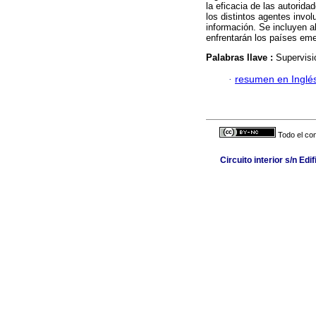
la eficacia de las autorid
los distintos agentes invo
información. Se incluyen a
enfrentarán los países eme
Palabras llave :
Supervisi
·
resumen en Inglé
Todo el con
Circuito interior s/n Ed