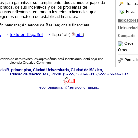
ades para garantizar su cumplimento, destacando el papel de
Traduc
lucrados, de sus incentivos y de los problemas de
Enviar 
lgunas reflexiones en torno a los retos adicionales que
rgentes en materia de estabilidad financiera.
Indicadore
ón bancaria; Acuerdos de Basilea; crisis financiera.
Links rela
s
·
texto en Español
·
Español (
pdf
)
Compartir
Otros
Otros
tenido de esta revista, excepto dónde está identificado, está bajo una
Permali
Licencia Creative Commons
ificio B, primer piso, Ciudad Universitaria, Ciudad de México,
Ciudad de México, MX, 04510, (52-55) 5616-6311, (52-55) 5622-2137
economiaunam@servidor.unam.mx