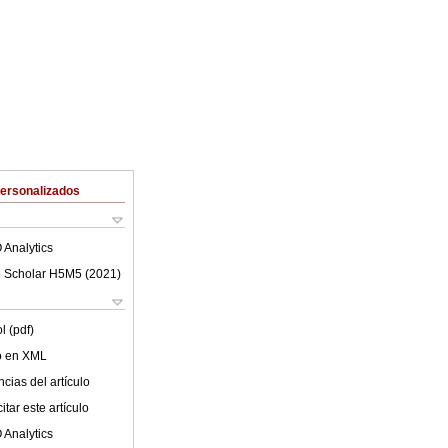
Personalizados
 Analytics
 Scholar H5M5 (
2021
)
l (pdf)
lo en XML
cias del artículo
tar este artículo
 Analytics