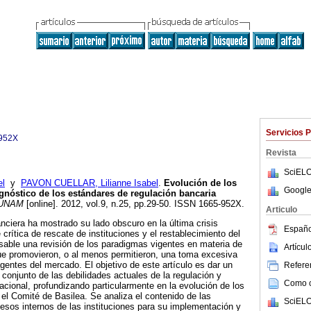
Servicios 
952X
Revista
SciELO
l
y
PAVON CUELLAR, Lilianne Isabel
.
Evolución de los
Google
gnóstico de los estándares de regulación bancaria
 UNAM
[online]. 2012, vol.9, n.25, pp.29-50. ISSN 1665-952X.
Articulo
anciera ha mostrado su lado obscuro en la última crisis
Españo
 crítica de rescate de instituciones y el restablecimiento del
ensable una revisión de los paradigmas vigentes en materia de
Artícu
ue promovieron, o al menos permitieron, una toma excesiva
agentes del mercado. El objetivo de este artículo es dar un
Referen
 conjunto de las debilidades actuales de la regulación y
Como ci
acional, profundizando particularmente en la evolución de los
 el Comité de Basilea. Se analiza el contenido de las
SciELO
esos internos de las instituciones para su implementación y