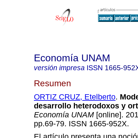
Economía UNAM
versión impresa
ISSN
1665-952
Resumen
ORTIZ CRUZ, Etelberto
.
Mode
desarrollo heterodoxos y o
Economía UNAM
[online]. 201
pp.69-79. ISSN 1665-952X.
El artículo presenta una noci