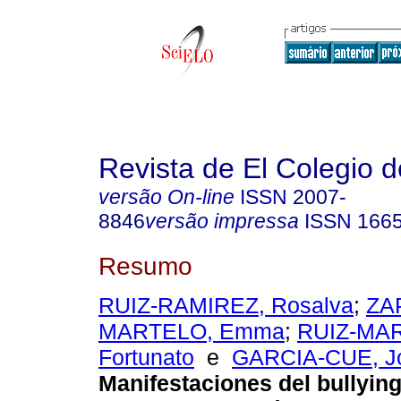
Revista de El Colegio 
versão On-line
ISSN
2007-
8846
versão impressa
ISSN
166
Resumo
RUIZ-RAMIREZ, Rosalva
;
ZA
MARTELO, Emma
;
RUIZ-MAR
Fortunato
e
GARCIA-CUE, Jo
Manifestaciones del bullying