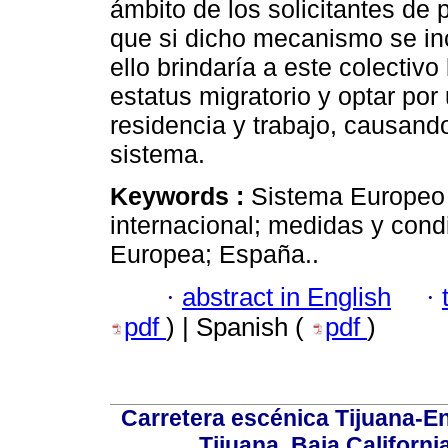
ámbito de los solicitantes de 
que si dicho mecanismo se inc
ello brindaría a este colectivo
estatus migratorio y optar por
residencia y trabajo, causand
sistema.
Keywords :
Sistema Europeo 
internacional; medidas y cond
Europea; España..
·
abstract in English
·
pdf
) | Spanish (
pdf
)
Carretera escénica Tijuana-E
Tijuana, Baja Californi