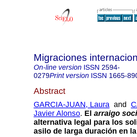
Migraciones internacio
On-line version
ISSN
2594-
0279
Print version
ISSN
1665-89
Abstract
GARCIA-JUAN, Laura
and
C
Javier Alonso
.
El
arraigo soci
alternativa legal para los sol
asilo de larga duración en l