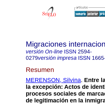
Migraciones internacio
versión On-line
ISSN
2594-
0279
versión impresa
ISSN
1665
Resumen
MERENSON, Silvina
.
Entre l
la excepción
:
Actos de ident
procesos sociales de marcac
de legitimación en la inmigr