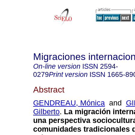
Migraciones internacio
On-line version
ISSN
2594-
0279
Print version
ISSN
1665-89
Abstract
GENDREAU, Mónica
and
G
Gilberto
.
La migración intern
una perspectiva sociocultur
comunidades tradicionales d