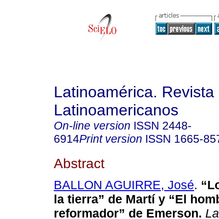
Latinoamérica. Revista
Latinoamericanos
On-line version
ISSN
2448-
6914
Print version
ISSN
1665-85
Abstract
BALLON AGUIRRE, José
.
“Lo
la tierra” de Martí y “El hom
reformador” de Emerson.
La