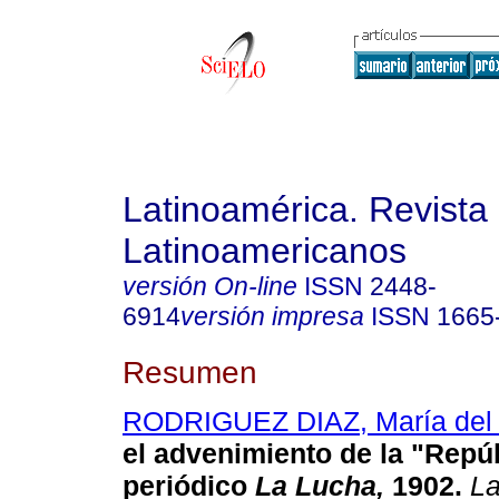
Latinoamérica. Revista
Latinoamericanos
versión On-line
ISSN
2448-
6914
versión impresa
ISSN
1665
Resumen
RODRIGUEZ DIAZ, María del 
el advenimiento de la "Repúb
periódico
La Lucha,
1902
.
La