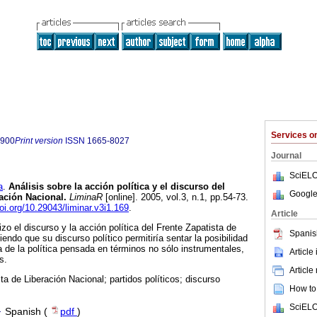
Services 
8900
Print version
ISSN
1665-8027
Journal
SciELO
a
.
Análisis sobre la acción política y el discurso del
Google
ración Nacional.
LiminaR
[online]. 2005, vol.3, n.1, pp.54-73.
doi.org/10.29043/liminar.v3i1.169
.
Article
izo el discurso y la acción política del Frente Zapatista de
Spanis
endo que su discurso político permitiría sentar la posibilidad
 de la política pensada en términos no sólo instrumentales,
Article
s.
Article
ta de Liberación Nacional; partidos políticos; discurso
How to 
SciELO
·
Spanish (
pdf
)