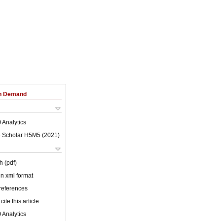
on Demand
 Analytics
 Scholar H5M5 (
2021
)
h (pdf)
 in xml format
 references
cite this article
 Analytics