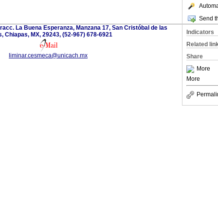
Automat
Send th
Fracc. La Buena Esperanza, Manzana 17, San Cristóbal de las
Indicators
, Chiapas, MX, 29243, (52-967) 678-6921
Related lin
liminar.cesmeca@unicach.mx
Share
More
More
Permali