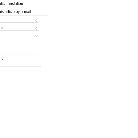
ic translation
is article by e-mail
ks
nk