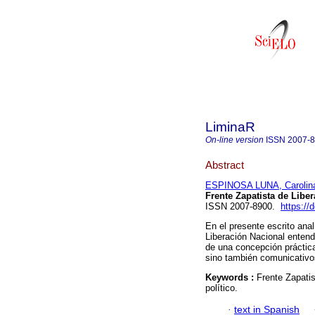
LiminaR
On-line version
ISSN
2007-
Abstract
ESPINOSA LUNA, Carolin
Frente Zapatista de Libe
ISSN 2007-8900.
https://
En el presente escrito anal
Liberación Nacional entendi
de una concepción práctica
sino también comunicativo
Keywords :
Frente Zapatis
político.
·
text in Spanish