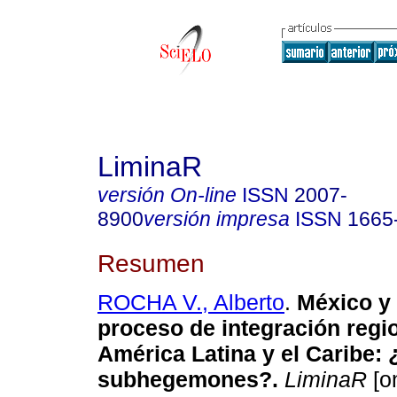
LiminaR
versión On-line
ISSN
2007-
8900
versión impresa
ISSN
1665
Resumen
ROCHA V., Alberto
.
México y 
proceso de integración regi
América Latina y el Caribe: 
subhegemones?.
LiminaR
[on