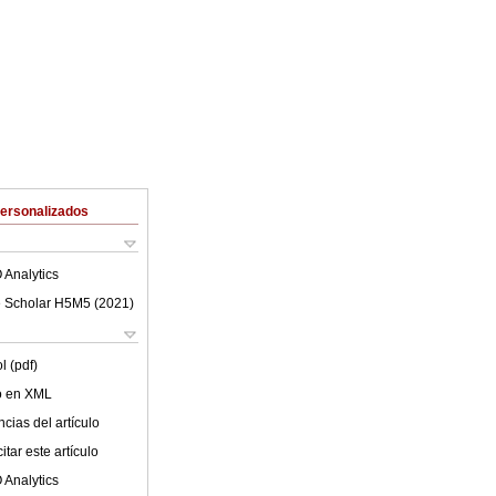
Personalizados
 Analytics
 Scholar H5M5 (
2021
)
l (pdf)
lo en XML
cias del artículo
tar este artículo
 Analytics