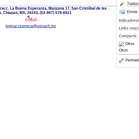
Traduc
Fracc. La Buena Esperanza, Manzana 17, San Cristóbal de las
Enviar 
, Chiapas, MX, 29243, (52-967) 678-6921
Indicadore
liminar.cesmeca@unicach.mx
Links rela
Compartir
Otros
Otros
Permali