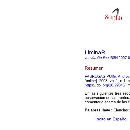
LiminaR
versión On-line
ISSN
2007-
Resumen
FABREGAS PUIG, Andrés
[online]. 2003, vol.1, n.1
https://doi.org/10.29043/li
En las siguientes tres sec
observación de las frontera
comentario acerca de las f
Palabras llave :
Ciencias s
·
texto en Español