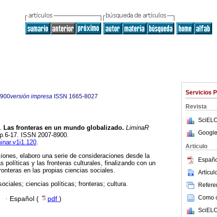
Servicios 
8900
versión impresa
ISSN
1665-8027
Revista
SciELO
.
Las fronteras en un mundo globalizado.
LiminaR
Google
, pp.6-17. ISSN 2007-8900.
minar.v1i1.120
.
Articulo
ciones, elaboro una serie de consideraciones desde la
Españo
s políticas y las fronteras culturales, finalizando con un
ronteras en las propias ciencias sociales.
Artícu
ociales; ciencias políticas; fronteras; cultura.
Referen
Como ci
·
Español (
pdf
)
SciELO