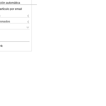
ción automática
artículo por email
s
cionados
nk