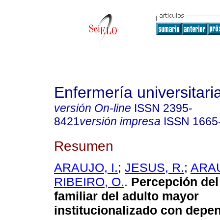
Enfermería universitari
versión On-line
ISSN
2395-
8421
versión impresa
ISSN
1665
Resumen
ARAUJO, I.
;
JESUS, R.
;
ARAU
RIBEIRO, O.
.
Percepción del
familiar del adulto mayor
institucionalizado con depe