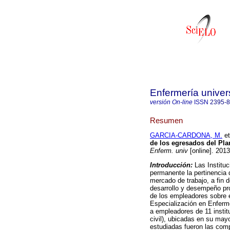
Enfermería univers
versión On-line
ISSN
2395-
Resumen
GARCIA-CARDONA, M.
et
de los egresados del Pl
Enferm. univ
[online]. 2013
Introducción:
Las Instituc
permanente la pertinencia 
mercado de trabajo, a fin d
desarrollo y desempeño pr
de los empleadores sobre 
Especialización en Enfe
a empleadores de 11 instit
civil), ubicadas en su mayo
estudiadas fueron las comp