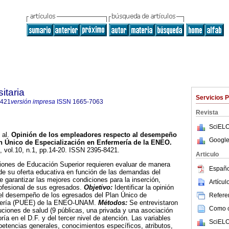
itaria
Servicios 
8421
versión impresa
ISSN
1665-7063
Revista
SciELO
 al.
Opinión de los empleadores respecto al desempeño
Google
an Único de Especialización en Enfermería de la ENEO
.
, vol.10, n.1, pp.14-20. ISSN 2395-8421.
Articulo
iones de Educación Superior requieren evaluar de manera
Españo
de su oferta educativa en función de las demandas del
e garantizar las mejores condiciones para la inserción,
Artícu
ofesional de sus egresados.
Objetivo:
Identificar la opinión
el desempeño de los egresados del Plan Único de
Referen
rmería (PUEE) de la ENEO-UNAM.
Métodos:
Se entrevistaron
Como ci
uciones de salud (9 públicas, una privada y una asociación
ría en el D.F. y del tercer nivel de atención. Las variables
SciELO
etencias generales, conocimientos específicos, atributos,