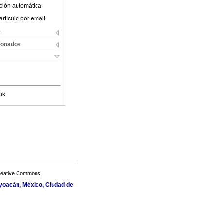
ción automática
artículo por email
s
cionados
nk
Creative Commons
oyoacán, México, Ciudad de