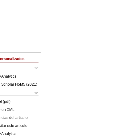
Personalizados
 Analytics
 Scholar H5M5 (
2021
)
l (pdf)
lo en XML
cias del artículo
tar este artículo
 Analytics