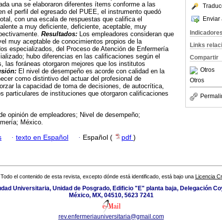
cada una se elaboraron diferentes ítems conforme a las
Traduc
en el perfil del egresado del PUEE, el instrumento quedó
Enviar 
otal, con una escala de respuestas que califica el
lente a muy deficiente, deficiente, aceptable, muy
Indicadore
spectivamente.
Resultados:
Los empleadores consideran que
vel muy aceptable de conocimientos propios de la
Links rela
dos especializados, del Proceso de Atención de Enfermería
alizado; hubo diferencias en las calificaciones según el
Compartir
, las foráneas otorgaron mejores que los institutos
Otros
sión:
El nivel de desempeño es acorde con calidad en la
ecer como distintivo del actuar del profesional de
Otros
forzar la capacidad de toma de decisiones, de autocrítica,
os particulares de instituciones que otorgaron calificaciones
Permali
de opinión de empleadores; Nivel de desempeño;
rmería; México.
s
·
texto en Español
·
Español (
pdf
)
Todo el contenido de esta revista, excepto dónde está identificado, está bajo una
Licencia 
udad Universitaria, Unidad de Posgrado, Edificio "E" planta baja, Delegación C
México, MX, 04510, 5623 7241
rev.enfermeriauniversitaria@gmail.com