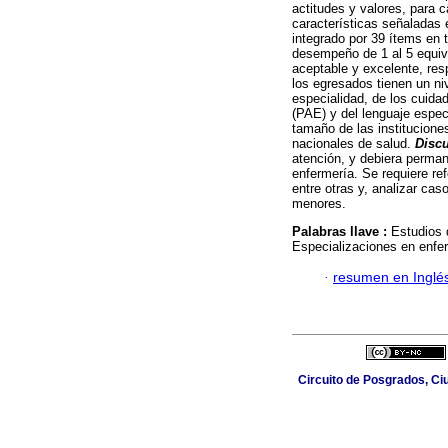
actitudes y valores, para 
características señaladas 
integrado por 39 ítems en t
desempeño de 1 al 5 equiva
aceptable y excelente, re
los egresados tienen un ni
especialidad, de los cuida
(PAE) y del lenguaje especi
tamaño de las instituciones
nacionales de salud.
Discu
atención, y debiera perman
enfermería. Se requiere re
entre otras y, analizar cas
menores.
Palabras llave :
Estudios 
Especializaciones en enfe
·
resumen en Inglé
Circuito de Posgrados, Ci