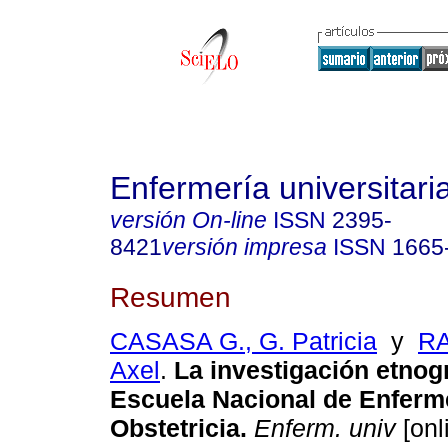
Enfermería universitari
versión On-line
ISSN
2395-
8421
versión impresa
ISSN
1665
Resumen
CASASA G., G. Patricia
y
RA
Axel
.
La investigación etnogr
Escuela Nacional de Enferm
Obstetricia
.
Enferm. univ
[onl