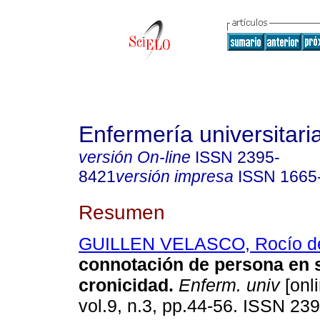
Enfermería universitari
versión On-line
ISSN
2395-
8421
versión impresa
ISSN
1665
Resumen
GUILLEN VELASCO, Rocío d
connotación de persona en s
cronicidad
.
Enferm. univ
[onli
vol.9, n.3, pp.44-56. ISSN 23