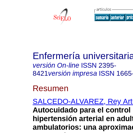
Enfermería universitari
versión On-line
ISSN
2395-
8421
versión impresa
ISSN
1665
Resumen
SALCEDO-ALVAREZ, Rey Art
Autocuidado para el control 
hipertensión arterial en adu
ambulatorios
:
una aproximac