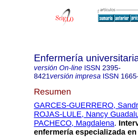
Enfermería universitari
versión On-line
ISSN
2395-
8421
versión impresa
ISSN
1665
Resumen
GARCES-GUERRERO, Sandra
ROJAS-LULE, Nancy Guadal
PACHECO, Magdalena
.
Inter
enfermería especializada en