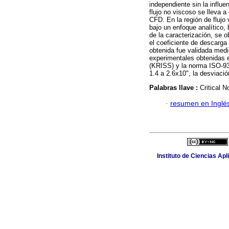
independiente sin la influen
flujo no viscoso se lleva 
CFD. En la región de flujo 
bajo un enfoque analítico,
de la caracterización, se 
el coeficiente de descarga
obtenida fue validada medi
experimentales obtenidas 
(KRISS) y la norma ISO-93
1.4 a 2.6x10", la desviació
Palabras llave :
Critical N
·
resumen en Inglé
Instituto de Ciencias Apl