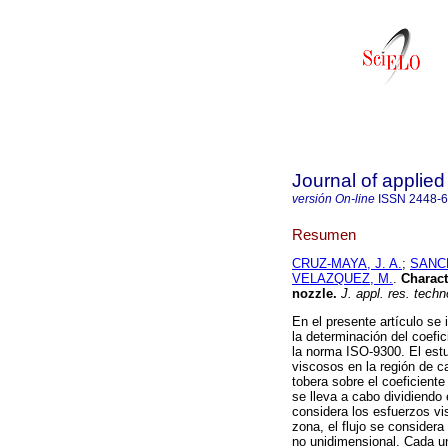
Journal of applie
versión On-line
ISSN
2448-
Resumen
CRUZ-MAYA, J. A.
;
SANCH
VELAZQUEZ, M.
.
Charact
nozzle
.
J. appl. res. techn
En el presente artículo se 
la determinación del coefic
la norma ISO-9300. El estu
viscosos en la región de ca
tobera sobre el coeficient
se lleva a cabo dividiendo 
considera los esfuerzos vi
zona, el flujo se consider
no unidimensional. Cada 