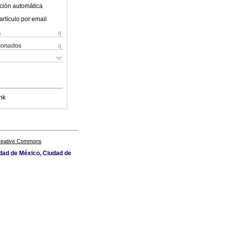
ción automática
artículo por email
s
cionados
nk
Creative Commons
iudad de México, Ciudad de