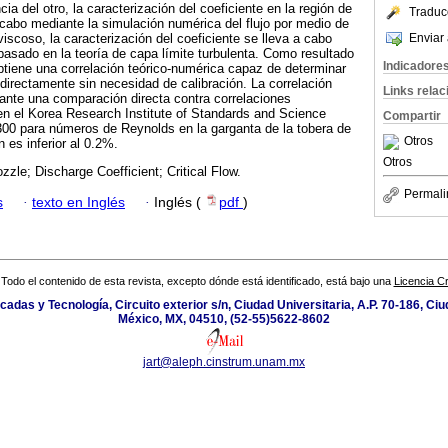
cia del otro, la caracterización del coeficiente en la región de
Traduc
a cabo mediante la simulación numérica del flujo por medio de
Enviar 
viscoso, la caracterización del coeficiente se lleva a cabo
 basado en la teoría de capa límite turbulenta. Como resultado
Indicadore
obtiene una correlación teórico-numérica capaz de determinar
 directamente sin necesidad de calibración. La correlación
Links rela
ante una comparación directa contra correlaciones
en el Korea Research Institute of Standards and Science
Compartir
00 para números de Reynolds en la garganta de la tobera de
Otros
n es inferior al 0.2%.
Otros
ozzle; Discharge Coefficient; Critical Flow.
Permali
s
·
texto en Inglés
·
Inglés (
pdf
)
Todo el contenido de esta revista, excepto dónde está identificado, está bajo una
Licencia 
icadas y Tecnología, Circuito exterior s/n, Ciudad Universitaria, A.P. 70-186, C
México, MX, 04510, (52-55)5622-8602
jart@aleph.cinstrum.unam.mx