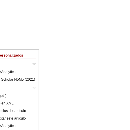
Personalizados
 Analytics
 Scholar H5M5 (
2021
)
(pdf)
lo en XML
cias del artículo
tar este artículo
 Analytics