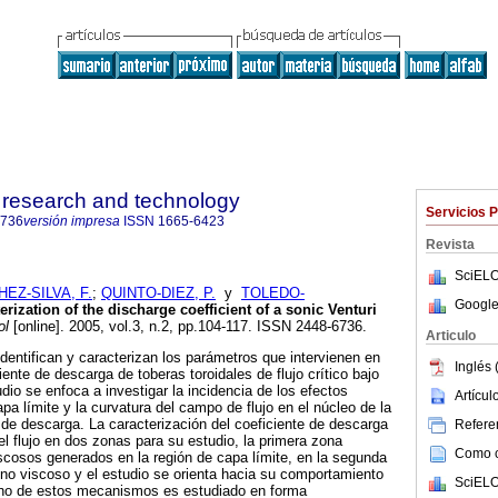
d research and technology
Servicios 
6736
versión impresa
ISSN
1665-6423
Revista
SciELO
EZ-SILVA, F.
;
QUINTO-DIEZ, P.
y
TOLEDO-
Google
erization of the discharge coefficient of a sonic Venturi
ol
[online]. 2005, vol.3, n.2, pp.104-117. ISSN 2448-6736.
Articulo
identifican y caracterizan los parámetros que intervienen en
Inglés 
iente de descarga de toberas toroidales de flujo crítico bajo
dio se enfoca a investigar la incidencia de los efectos
Artícu
pa límite y la curvatura del campo de flujo en el núcleo de la
e de descarga. La caracterización del coeficiente de descarga
Referen
el flujo en dos zonas para su estudio, la primera zona
Como ci
scosos generados en la región de capa límite, en la segunda
a no viscoso y el estudio se orienta hacia su comportamiento
SciELO
uno de estos mecanismos es estudiado en forma