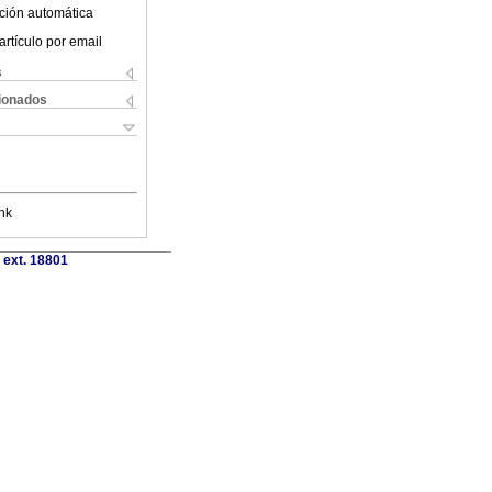
ción automática
artículo por email
s
cionados
nk
 ext. 18801