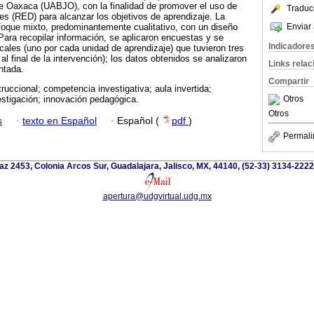
 Oaxaca (UABJO), con la finalidad de promover el uso de
Traduc
les (RED) para alcanzar los objetivos de aprendizaje. La
Enviar 
oque mixto, predominantemente cualitativo, con un diseño
Para recopilar información, se aplicaron encuestas y se
Indicadore
ales (uno por cada unidad de aprendizaje) que tuvieron tres
al final de la intervención); los datos obtenidos se analizaron
Links rela
ntada.
Compartir
ruccional; competencia investigativa; aula invertida;
Otros
stigación; innovación pedagógica.
Otros
s
·
texto en Español
·
Español (
pdf
)
Permali
Paz 2453, Colonia Arcos Sur, Guadalajara, Jalisco, MX, 44140, (52-33) 3134-2222
apertura@udgvirtual.udg.mx