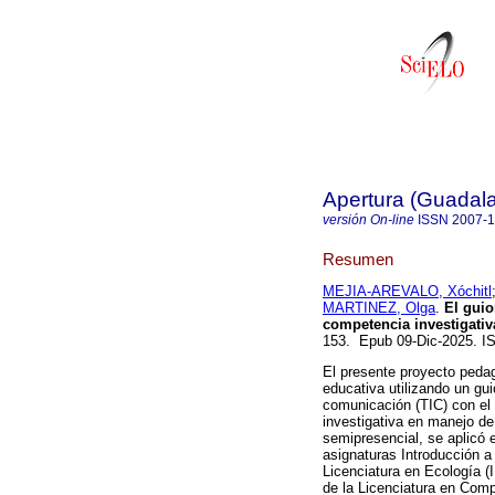
Apertura (Guadalaj
versión On-line
ISSN
2007-
Resumen
MEJIA-AREVALO, Xóchitl
MARTINEZ, Olga
.
El guion
competencia investigativ
153. Epub 09-Dic-2025. 
El presente proyecto peda
educativa utilizando un gu
comunicación (TIC) con el 
investigativa en manejo de
semipresencial, se aplicó 
asignaturas Introducción 
Licenciatura en Ecología 
de la Licenciatura en Comp