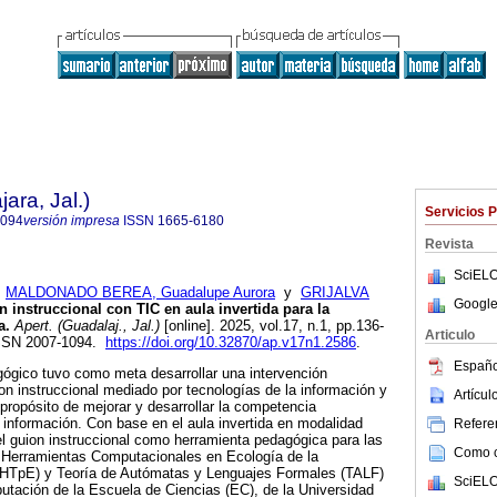
ara, Jal.)
Servicios 
1094
versión impresa
ISSN
1665-6180
Revista
SciELO
;
MALDONADO BEREA, Guadalupe Aurora
y
GRIJALVA
Google
 instruccional con TIC en aula invertida para la
a.
Apert. (Guadalaj., Jal.)
[online]. 2025, vol.17, n.1, pp.136-
Articulo
ISSN 2007-1094.
https://doi.org/10.32870/ap.v17n1.2586
.
Españo
gógico tuvo como meta desarrollar una intervención
ion instruccional mediado por tecnologías de la información y
Artícu
propósito de mejorar y desarrollar la competencia
 información. Con base en el aula invertida en modalidad
Referen
el guion instruccional como herramienta pedagógica para las
Como ci
a Herramientas Computacionales en Ecología de la
(IHTpE) y Teoría de Autómatas y Lenguajes Formales (TALF)
SciELO
utación de la Escuela de Ciencias (EC), de la Universidad