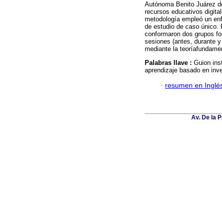
Autónoma Benito Juárez de
recursos educativos digita
metodología empleó un enf
de estudio de caso único. 
conformaron dos grupos foc
sesiones (antes, durante y 
mediante la teoríafundame
Palabras llave :
Guion inst
aprendizaje basado en inve
·
resumen en Inglé
Av. De la 