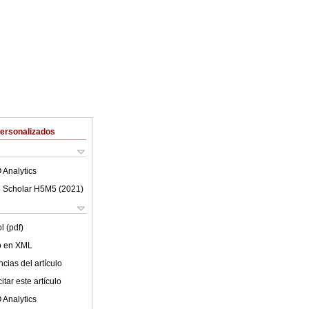
Personalizados
 Analytics
 Scholar H5M5 (
2021
)
l (pdf)
lo en XML
cias del artículo
tar este artículo
 Analytics