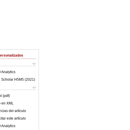
Personalizados
 Analytics
 Scholar H5M5 (
2021
)
l (pdf)
lo en XML
cias del artículo
tar este artículo
 Analytics