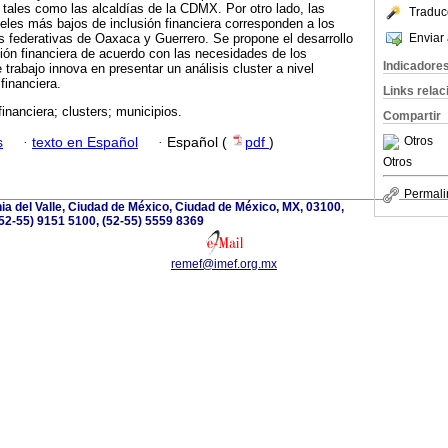
, tales como las alcaldías de la CDMX. Por otro lado, las
Traduc
les más bajos de inclusión financiera corresponden a los
Enviar 
s federativas de Oaxaca y Guerrero. Se propone el desarrollo
sión financiera de acuerdo con las necesidades de los
Indicadore
e trabajo innova en presentar un análisis cluster a nivel
financiera.
Links rela
financiera; clusters; municipios.
Compartir
Otros
s
·
texto en Español
·
Español (
pdf
)
Otros
Permali
nia del Valle, Ciudad de México, Ciudad de México, MX, 03100,
52-55) 9151 5100, (52-55) 5559 8369
remef@imef.org.mx