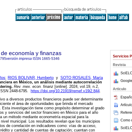
 de economía y finanzas
Servicios 
6795
versión impresa
ISSN
1665-5346
Revista
SciELO
los
;
RIOS BOLIVAR, Humberto
y
SOTO ROSALES, María
Google
anciera en México, un análisis mediante autocorrelación
stering.
Rev. mex. econ. finanz
[online]. 2024, vol.19, n.2,
Articulo
 ISSN 2448-6795.
https://doi.org/10.21919/remef.v19i2.844
.
Españo
ivo a diversos productos financieros puede ser determinante
iciente el área de oportunidades que brinda el mercado
Artícu
d. Esta investigación tiene como propósito determinar el grado
os y servicios del sector financiero en México para el año
Referen
liza un método mediante econometría espacial para la
Como ci
a nivel municipal. Los resultados revelan que los municipios
tos de correlación en indicadores como: vías de acceso,
SciELO
rédito y cantidad de cuentas de captación; cuentan con