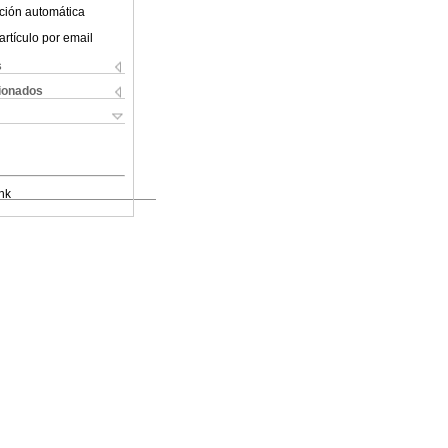
ción automática
artículo por email
s
cionados
nk