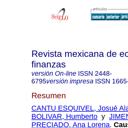
Revista mexicana de e
finanzas
versión On-line
ISSN
2448-
6795
versión impresa
ISSN
1665
Resumen
CANTU ESQUIVEL, Josué Al
BOLIVAR, Humberto
y
JIME
PRECIADO, Ana Lorena
.
Caus