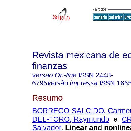
Revista mexicana de e
finanzas
versão On-line
ISSN
2448-
6795
versão impressa
ISSN
166
Resumo
BORREGO-SALCIDO, Carme
DEL-TORO, Raymundo
e
CR
Salvador
.
Linear and nonlinea