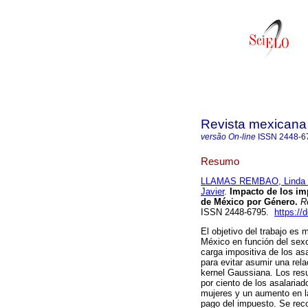
Revista mexicana
versão On-line
ISSN
2448-6
Resumo
LLAMAS REMBAO, Linda 
Javier
.
Impacto de los imp
de México por Género.
Re
ISSN 2448-6795.
https://
El objetivo del trabajo es 
México en función del sexo
carga impositiva de los as
para evitar asumir una rela
kernel Gaussiana. Los resu
por ciento de los asalaria
mujeres y un aumento en la
pago del impuesto. Se reco