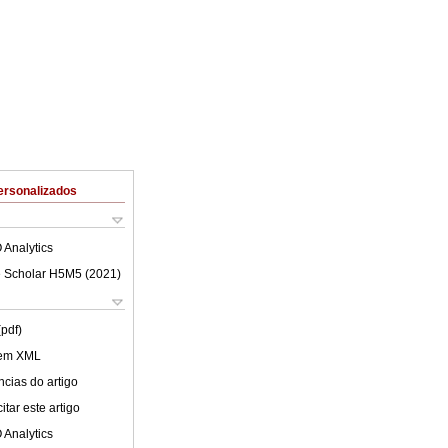
ersonalizados
 Analytics
 Scholar H5M5 (
2021
)
(pdf)
 em XML
cias do artigo
tar este artigo
 Analytics