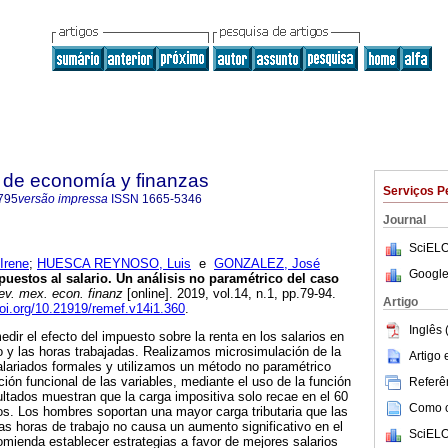
 de economía y finanzas
Serviços P
795
versão impressa
ISSN
1665-5346
Journal
SciELO
Irene
;
HUESCA REYNOSO, Luis
e
GONZALEZ, José
Google
uestos al salario. Un análisis no paramétrico del caso
v. mex. econ. finanz
[online]. 2019, vol.14, n.1, pp.79-94.
Artigo
doi.org/10.21919/remef.v14i1.360
.
Inglês 
medir el efecto del impuesto sobre la renta en los salarios en
 y las horas trabajadas. Realizamos microsimulación de la
Artigo
alariados formales y utilizamos un método no paramétrico
ción funcional de las variables, mediante el uso de la función
Referên
ltados muestran que la carga impositiva solo recae en el 60
Como ci
dos. Los hombres soportan una mayor carga tributaria que las
s horas de trabajo no causa un aumento significativo en el
SciELO
mienda establecer estrategias a favor de mejores salarios