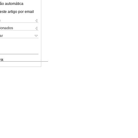
ão automática
este artigo por email
s
cionados
ar
nk