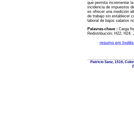
que permita incrementar la
incidencia de impuestos de
es ofrecer una medición alt
de trabajo sin establecer 
laboral de bajos salarios no
Palavras-chave :
Carga fi
Redistribución; H22; H24; 
·
resumo em Inglês
Patricio Sanz, 1516, Colo
(