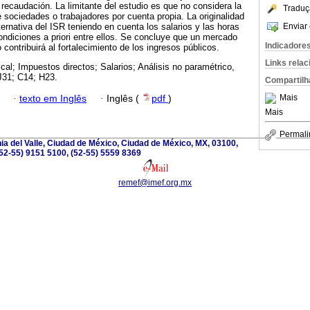
 recaudación. La limitante del estudio es que no considera la
Traduç
 sociedades o trabajadores por cuenta propia. La originalidad
Enviar 
ernativa del ISR teniendo en cuenta los salarios y las horas
condiciones a priori entre ellos. Se concluye que un mercado
Indicadore
 contribuirá al fortalecimiento de los ingresos públicos.
Links rela
scal; Impuestos directos; Salarios; Análisis no paramétrico,
J31; C14; H23.
Compartilh
Mais
·
texto em Inglês
·
Inglês (
pdf
)
Mais
Permali
nia del Valle, Ciudad de México, Ciudad de México, MX, 03100,
52-55) 9151 5100, (52-55) 5559 8369
remef@imef.org.mx