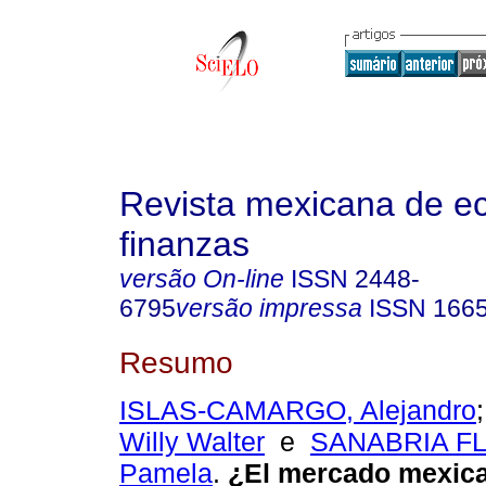
Revista mexicana de e
finanzas
versão On-line
ISSN
2448-
6795
versão impressa
ISSN
166
Resumo
ISLAS-CAMARGO, Alejandro
Willy Walter
e
SANABRIA FL
Pamela
.
¿El mercado mexica