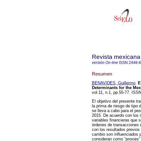
Revista mexicana
versión On-line
ISSN
2448-
Resumen
BENAVIDES, Guillermo
.
Ex
Determinants for the Me
vol.11, n.1, pp.55-77. ISS
El objetivo del presente tr
la prima de riesgo de tipo
se lleva a cabo para el pes
2015. De acuerdo con los r
variables financieras que s
órdenes de transacciones e
con los resultados previos
cambio son influenciados p
consideran como “proxies” 