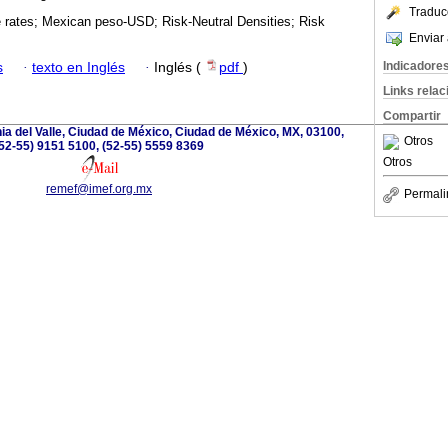
Traduc
rates; Mexican peso-USD; Risk-Neutral Densities; Risk
Enviar 
Indicadore
s
·
texto en Inglés
·
Inglés (
pdf
)
Links rela
Compartir
nia del Valle, Ciudad de México, Ciudad de México, MX, 03100,
Otros
52-55) 9151 5100, (52-55) 5559 8369
Otros
remef@imef.org.mx
Permali