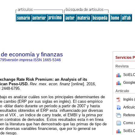
 de economía y finanzas
Servicios 
6795
versión impresa
ISSN
1665-5346
Revista
SciELO
change Rate Risk Premium: an Analysis of its
Google
xican Peso-USD.
Rev. mex. econ. finanz
[online]. 2016,
N 2448-6795.
Articulo
abajo es analizar cuáles son los principales determinantes de
Inglés 
 de cambio (ERP por sus siglas en inglés). El caso empírico
o -dólar diario durante un período a partir de 2007 y hasta
Artícu
esultados obtenidos el ERP esta ́ influenciado por diversas
on el VIX , un índice de carry trade, el EMBI y la prima por
Referen
n contratos de derivados. Estos resultados esta ́n en línea
Como ci
 en la literatura que han demostrado que las primas de tipo de
or diversas variables financieras, que por lo general se
SciELO
de riesgo.