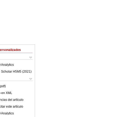
Personalizados
 Analytics
 Scholar H5M5 (
2021
)
(pdf)
lo en XML
cias del artículo
tar este artículo
 Analytics