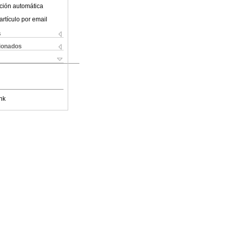
ción automática
artículo por email
s
cionados
nk