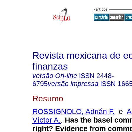
Revista mexicana de e
finanzas
versão On-line
ISSN
2448-
6795
versão impressa
ISSN
166
Resumo
ROSSIGNOLO, Adrián F.
e
A
Víctor A.
.
Has the basel commi
right? Evidence from commo