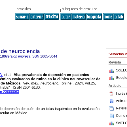
 de neurociencia
Servicios 
6180
versión impresa
ISSN
1665-5044
Revista
SciELO
A.
et al.
Alta prevalencia de depresión en pacientes
Google
émico evaluados de rutina en la clínica neurovascular de
o de Méxicos.
Rev. mex. neurocienc.
[online]. 2024, vol.25,
Articulo
ct-2024. ISSN 2604-6180.
rmn.23000063
.
Inglés 
Artícu
Referen
de depresión después de un ictus isquémico en la evaluación
ascular en México.
Como ci
SciELO