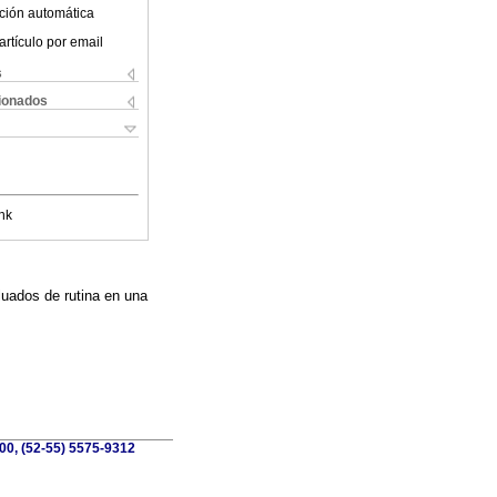
ción automática
artículo por email
s
cionados
nk
luados de rutina en una
100, (52-55) 5575-9312