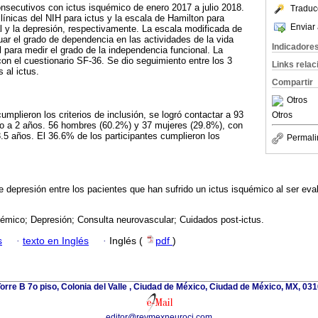
nsecutivos con ictus isquémico de enero 2017 a julio 2018.
Traduc
línicas del NIH para ictus y la escala de Hamilton para
Enviar 
l y la depresión, respectivamente. La escala modificada de
uar el grado de dependencia en las actividades de la vida
Indicadore
el para medir el grado de la independencia funcional. La
con el cuestionario SF-36. Se dio seguimiento entre los 3
Links rela
 al ictus.
Compartir
Otros
mplieron los criterios de inclusión, se logró contactar a 93
Otros
to a 2 años. 56 hombres (60.2%) y 37 mujeres (29.8%), con
5 años. El 36.6% de los participantes cumplieron los
Permali
e depresión entre los pacientes que han sufrido un ictus isquémico al ser eva
uémico; Depresión; Consulta neurovascular; Cuidados post-ictus.
s
·
texto en Inglés
·
Inglés (
pdf
)
rre B 7o piso, Colonia del Valle , Ciudad de México, Ciudad de México, MX, 03
editor@revmexneuroci.com