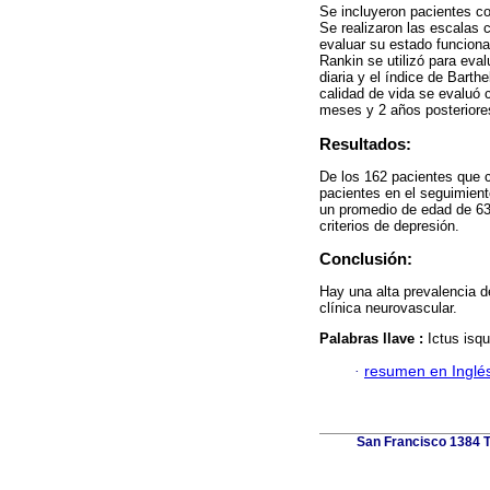
Se incluyeron pacientes co
Se realizaron las escalas c
evaluar su estado funciona
Rankin se utilizó para eval
diaria y el índice de Barth
calidad de vida se evaluó 
meses y 2 años posteriores
Resultados:
De los 162 pacientes que cu
pacientes en el seguimien
un promedio de edad de 63.
criterios de depresión.
Conclusión:
Hay una alta prevalencia d
clínica neurovascular.
Palabras llave :
Ictus isq
·
resumen en Inglé
San Francisco 1384 To