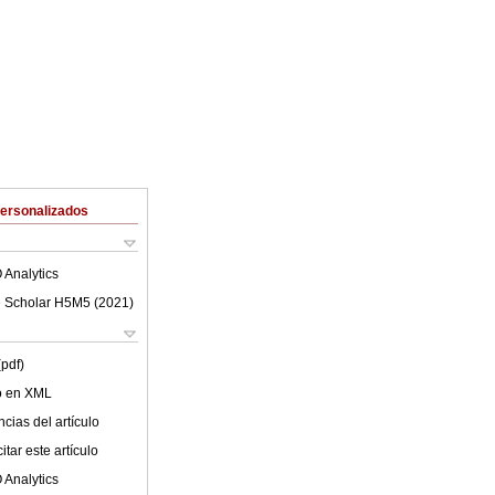
Personalizados
 Analytics
 Scholar H5M5 (
2021
)
(pdf)
lo en XML
cias del artículo
tar este artículo
 Analytics