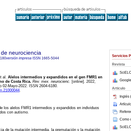
 de neurociencia
Servicios 
6180
versión impresa
ISSN
1665-5044
Revista
SciELO
t al.
Alelos intermedios y expandidos en el gen FMR1 en
Google
mo de Costa Rica.
Rev. mex. neurocienc.
[online]. 2022,
pub 02-Mayo-2022. ISSN 2604-6180.
Articulo
rmn.21000044
.
Inglés 
Artícu
 de los alelos FMR1 intermedios y expandidos en individuos
Referen
ados con autismo.
Como ci
SciELO
cia de la mutación intermedia, la premutación y la mutación