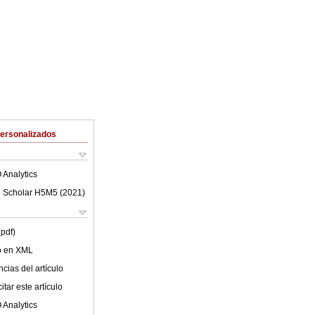
Personalizados
 Analytics
 Scholar H5M5 (
2021
)
(pdf)
lo en XML
cias del artículo
tar este artículo
 Analytics