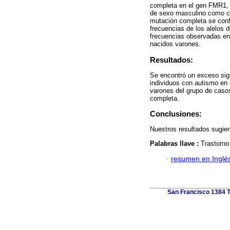
completa en el gen FMR1, 
de sexo masculino como co
mutación completa se conf
frecuencias de los alelos
frecuencias observadas en
nacidos varones.
Resultados:
Se encontró un exceso sign
individuos con autismo en 
varones del grupo de casos
completa.
Conclusiones:
Nuestros resultados sugier
Palabras llave :
Trastorno
·
resumen en Inglé
San Francisco 1384 To