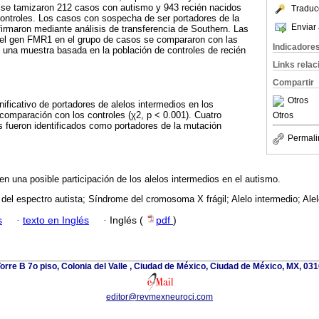
se tamizaron 212 casos con autismo y 943 recién nacidos
Traduc
ntroles. Los casos con sospecha de ser portadores de la
Enviar 
irmaron mediante análisis de transferencia de Southern. Las
 del gen FMR1 en el grupo de casos se compararon con las
Indicadore
 una muestra basada en la población de controles de recién
Links rela
Compartir
Otros
ificativo de portadores de alelos intermedios en los
comparación con los controles (χ2, p < 0.001). Cuatro
Otros
 fueron identificados como portadores de la mutación
Permali
en una posible participación de los alelos intermedios en el autismo.
 del espectro autista; Síndrome del cromosoma X frágil; Alelo intermedio; Al
s
·
texto en Inglés
·
Inglés (
pdf
)
rre B 7o piso, Colonia del Valle , Ciudad de México, Ciudad de México, MX, 03
editor@revmexneuroci.com