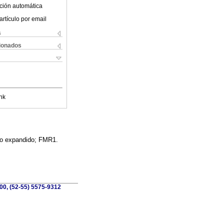
ción automática
artículo por email
s
cionados
nk
elo expandido; FMR1.
100, (52-55) 5575-9312