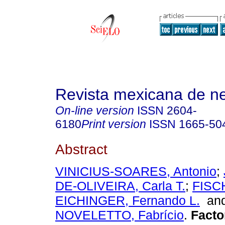
Revista mexicana de ne
On-line version
ISSN
2604-
6180
Print version
ISSN
1665-50
Abstract
VINICIUS-SOARES, Antonio
;
DE-OLIVEIRA, Carla T.
;
FISC
EICHINGER, Fernando L.
an
NOVELETTO, Fabrício
.
Facto