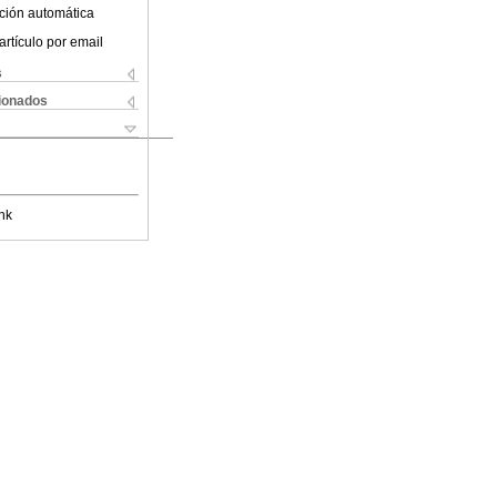
ción automática
artículo por email
s
cionados
nk