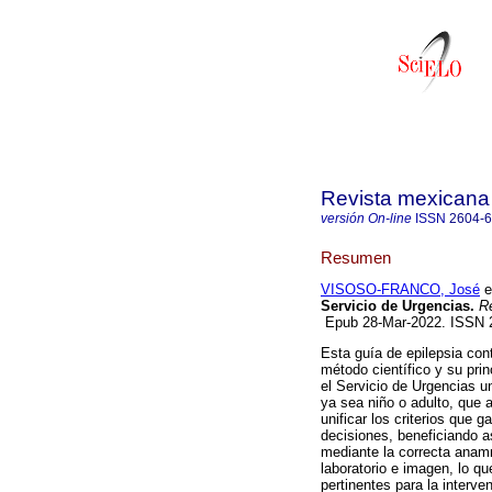
Revista mexicana
versión On-line
ISSN
2604-
Resumen
VISOSO-FRANCO, José
et
Servicio de Urgencias.
Re
Epub 28-Mar-2022. ISSN
Esta guía de epilepsia con
método científico y su pri
el Servicio de Urgencias un
ya sea niño o adulto, que a
unificar los criterios que 
decisiones, beneficiando as
mediante la correcta anamn
laboratorio e imagen, lo qu
pertinentes para la interve