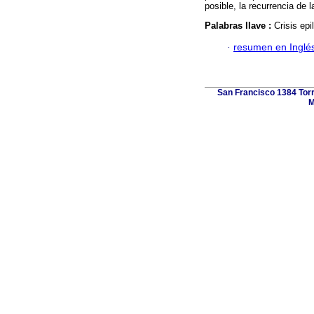
posible, la recurrencia de 
Palabras llave :
Crisis epi
·
resumen en Inglé
San Francisco 1384 Torre
M