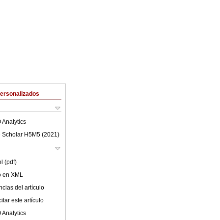
Personalizados
 Analytics
 Scholar H5M5 (
2021
)
l (pdf)
lo en XML
cias del artículo
tar este artículo
 Analytics