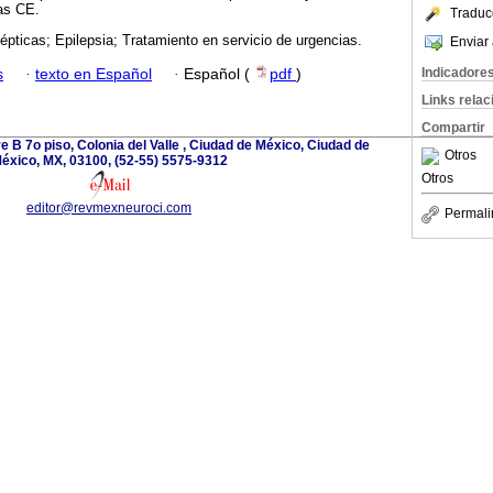
las CE.
Traduc
lépticas; Epilepsia; Tratamiento en servicio de urgencias.
Enviar 
Indicadore
s
·
texto en Español
·
Español (
pdf
)
Links rela
Compartir
 B 7o piso, Colonia del Valle , Ciudad de México, Ciudad de
Otros
éxico, MX, 03100, (52-55) 5575-9312
Otros
editor@revmexneuroci.com
Permali