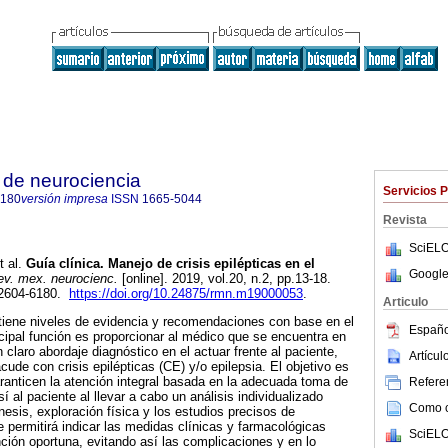
 de neurociencia
Servicios 
6180
versión impresa
ISSN
1665-5044
Revista
SciELO
 al.
Guía clínica. Manejo de crisis epilépticas en el
Google
v. mex. neurocienc.
[online]. 2019, vol.20, n.2, pp.13-18.
 2604-6180.
https://doi.org/10.24875/rmn.m19000053
.
Articulo
tiene niveles de evidencia y recomendaciones con base en el
Españo
ncipal función es proporcionar al médico que se encuentra en
 claro abordaje diagnóstico en el actuar frente al paciente,
Artícu
cude con crisis epilépticas (CE) y/o epilepsia. El objetivo es
garanticen la atención integral basada en la adecuada toma de
Referen
í al paciente al llevar a cabo un análisis individualizado
Como ci
esis, exploración física y los estudios precisos de
e permitirá indicar las medidas clínicas y farmacológicas
SciELO
nción oportuna, evitando así las complicaciones y en lo