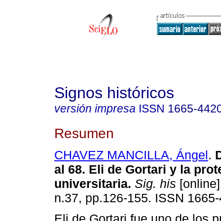
Signos históricos
versión impresa
ISSN
1665-442
Resumen
CHAVEZ MANCILLA, Ángel
.
D
al 68. Eli de Gortari y la prot
universitaria.
Sig. his
[online]
n.37, pp.126-155. ISSN 1665-
Eli de Gortari fue uno de los p