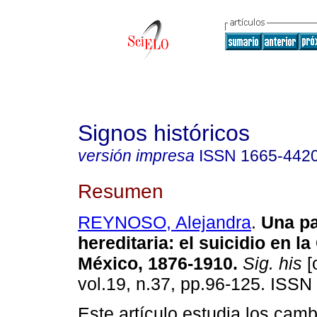
Signos históricos
versión impresa
ISSN
1665-442
Resumen
REYNOSO, Alejandra
.
Una pa
hereditaria: el suicidio en l
México, 1876-1910.
Sig. his
[
vol.19, n.37, pp.96-125. ISSN
Este artículo estudia los camb