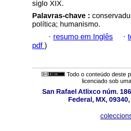
siglo XIX.
Palavras-chave :
conservaduri
política; humanismo.
·
resumo em Inglês
·
pdf
)
Todo o conteúdo deste pe
licenciado sob um
San Rafael Atlixco núm. 186,
Federal, MX, 09340,
coleccio