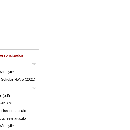
Personalizados
 Analytics
 Scholar H5M5 (
2021
)
l (pdf)
lo en XML
cias del artículo
tar este artículo
 Analytics