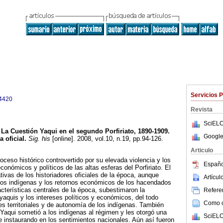
Servicios 
4420
Revista
SciELO
La Cuestión Yaqui en el segundo Porfiriato, 1890-1909.
Google
a oficial.
Sig. his
[online]. 2008, vol.10, n.19, pp.94-126.
Articulo
oceso histórico controvertido por su elevada violencia y los
Españo
onómicos y políticos de las altas esferas del Porfiriato. El
ativas de los historiadores oficiales de la época, aunque
Artícu
 los indígenas y los retornos económicos de los hacendados
terísticas centrales de la época, subestimaron la
Referen
 yaquis y los intereses políticos y económicos, del todo
Como ci
es territoriales y de autonomía de los indígenas. También
aqui sometió a los indígenas al régimen y les otorgó una
SciELO
 instaurando en los sentimientos nacionales. Aún así fueron