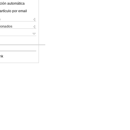
ción automática
artículo por email
s
cionados
nk