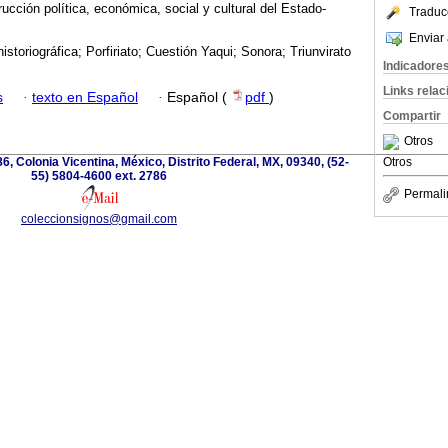
ucción política, económica, social y cultural del Estado-
Traduc
Enviar 
istoriográfica; Porfiriato; Cuestión Yaqui; Sonora; Triunvirato
Indicadore
Links rela
s
·
texto en Español
·
Español (
pdf
)
Compartir
Otros
6, Colonia Vicentina, México, Distrito Federal, MX, 09340, (52-
Otros
55) 5804-4600 ext. 2786
Permali
coleccionsignos@gmail.com