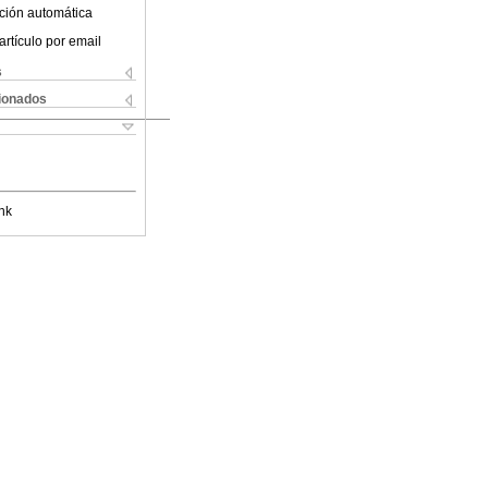
ción automática
artículo por email
s
cionados
nk