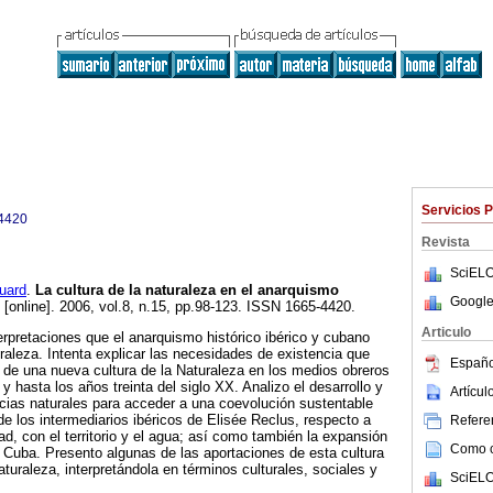
Servicios 
4420
Revista
SciELO
uard
.
La cultura de la naturaleza en el anarquismo
Google
[online]. 2006, vol.8, n.15, pp.98-123. ISSN 1665-4420.
Articulo
terpretaciones que el anarquismo histórico ibérico y cubano
uraleza. Intenta explicar las necesidades de existencia que
Españo
 de una nueva cultura de la Naturaleza en los medios obreros
 y hasta los años treinta del siglo XX. Analizo el desarrollo y
Artícu
ncias naturales para acceder a una coevolución sustentable
 de los intermediarios ibéricos de Elisée Reclus, respecto a
Referen
ad, con el territorio y el agua; así como también la expansión
Como ci
 Cuba. Presento algunas de las aportaciones de esta cultura
turaleza, interpretándola en términos culturales, sociales y
SciELO