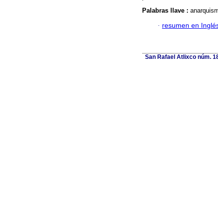
Palabras llave :
anarquism
·
resumen en Inglé
San Rafael Atlixco núm. 18