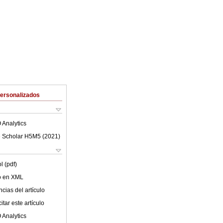
Personalizados
 Analytics
 Scholar H5M5 (
2021
)
l (pdf)
lo en XML
cias del artículo
tar este artículo
 Analytics