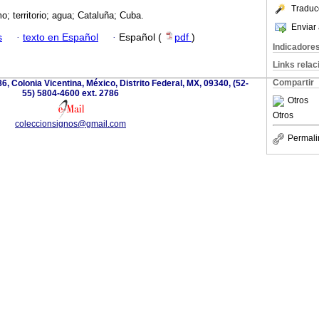
Traduc
o; territorio; agua; Cataluña; Cuba.
Enviar 
s
·
texto en Español
·
Español (
pdf
)
Indicadore
Links rela
Compartir
6, Colonia Vicentina, México, Distrito Federal, MX, 09340, (52-
55) 5804-4600 ext. 2786
Otros
Otros
coleccionsignos@gmail.com
Permali