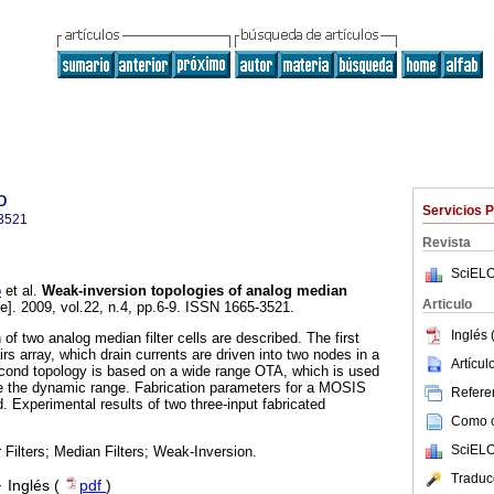
o
Servicios 
3521
Revista
SciELO
o
et al.
Weak-inversion topologies of analog median
Articulo
e]. 2009, vol.22, n.4, pp.6-9. ISSN 1665-3521.
Inglés 
f two analog median filter cells are described. The first
airs array, which drain currents are driven into two nodes in a
Artícu
second topology is based on a wide range OTA, which is used
e the dynamic range. Fabrication parameters for a MOSIS
Referen
. Experimental results of two three-input fabricated
Como ci
SciELO
 Filters; Median Filters; Weak-Inversion.
Traduc
·
Inglés (
pdf
)