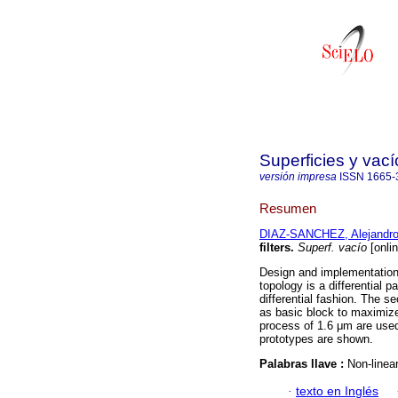
Superficies y vací
versión impresa
ISSN
1665-
Resumen
DIAZ-SANCHEZ, Alejandr
filters
.
Superf. vacío
[onlin
Design and implementation o
topology is a differential p
differential fashion. The 
as basic block to maximiz
process of 1.6 μm are used
prototypes are shown.
Palabras llave :
Non-linear
·
texto en Inglés