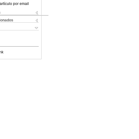
artículo por email
s
cionados
nk