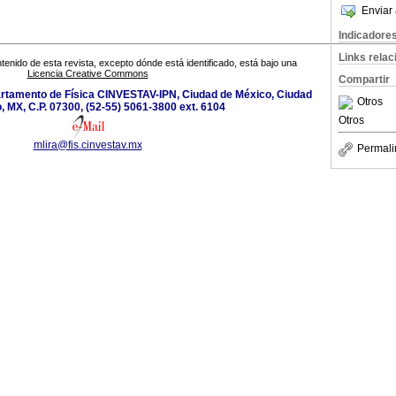
Enviar 
Indicadore
Links rela
tenido de esta revista, excepto dónde está identificado, está bajo una
Licencia Creative Commons
Compartir
rtamento de Física CINVESTAV-IPN, Ciudad de México, Ciudad
Otros
, MX, C.P. 07300, (52-55) 5061-3800 ext. 6104
Otros
mlira@fis.cinvestav.mx
Permali