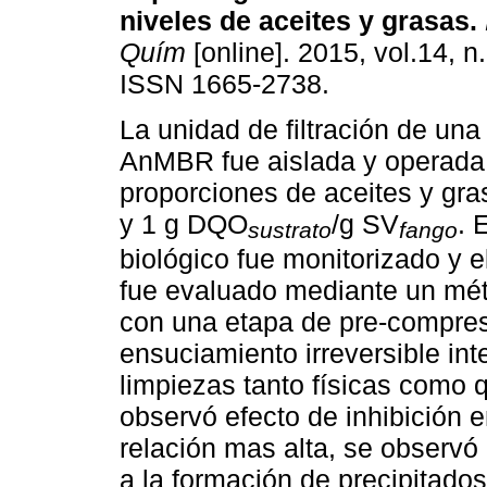
niveles de aceites y grasas
.
Quím
[online]. 2015, vol.14, n
ISSN 1665-2738.
La unidad de filtración de una 
AnMBR fue aislada y operada 
proporciones de aceites y gra
y 1 g DQO
/g SV
. 
sustrato
fango
biológico fue monitorizado y el
fue evaluado mediante un méto
con una etapa de pre-compres
ensuciamiento irreversible int
limpiezas tanto físicas como
observó efecto de inhibición e
relación mas alta, se observó 
a la formación de precipitado