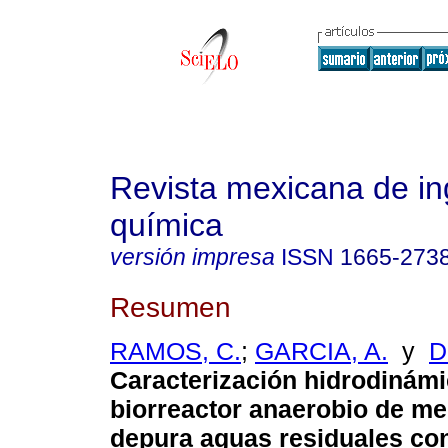
Revista mexicana de in
química
versión impresa
ISSN
1665-273
Resumen
RAMOS, C.
;
GARCIA, A.
y
D
Caracterización hidrodinámi
biorreactor anaerobio de m
depura aguas residuales con