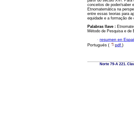
partir do século XVI. Para 
conceitos de poder/saber 
Etnomatemática na perspec
entre essas teorias para 
equidade e a formação de 
Palabras llave :
Etnomatem
Método de Pesquisa e de 
·
resumen en Espa
Portugués (
pdf
)
Norte 79-A 221. Cla