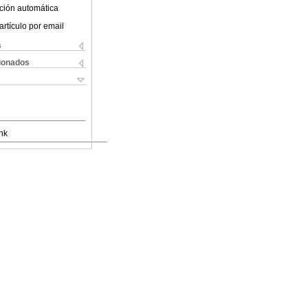
ción automática
artículo por email
s
cionados
nk