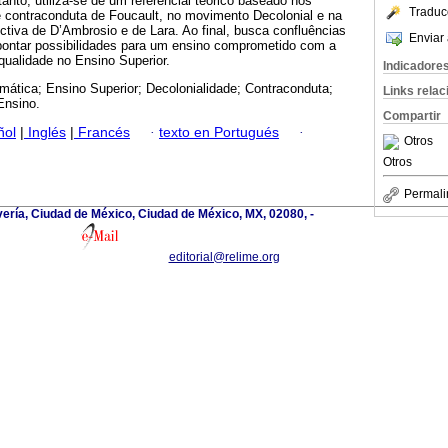
tanto, utiliza-se de um referencial teórico baseado nos
Traduc
e contraconduta de Foucault, no movimento Decolonial e na
tiva de D’Ambrosio e de Lara. Ao final, busca confluências
Enviar 
apontar possibilidades para um ensino comprometido com a
qualidade no Ensino Superior.
Indicadore
ática; Ensino Superior; Decolonialidade; Contraconduta;
Links rela
Ensino.
Compartir
ñol
|
Inglés
|
Francés
·
texto en Portugués
·
Otros
Otros
Permali
vería, Ciudad de México, Ciudad de México, MX, 02080, -
editorial@relime.org