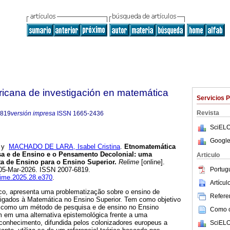
ricana de investigación en matemática
Servicios 
Revista
6819
versión impresa
ISSN
1665-2436
SciELO
Google
y
MACHADO DE LARA, Isabel Cristina
.
Etnomatemática
a e de Ensino e o Pensamento Decolonial: uma
Articulo
a de Ensino para o Ensino Superior.
Relime
[online].
Portug
 05-Mar-2026. ISSN 2007-6819.
elime.2025.28.e370
.
Artícu
ico, apresenta uma problematização sobre o ensino de
Referen
ligados à Matemática no Ensino Superior. Tem como objetivo
 como um método de pesquisa e de ensino no Ensino
Como ci
m em uma alternativa epistemológica frente a uma
 conhecimento, difundida pelos colonizadores europeus a
SciELO