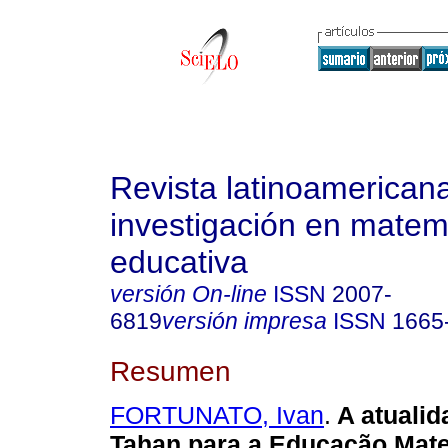
Revista latinoamerican
investigación en matem
educativa
versión On-line
ISSN
2007-
6819
versión impresa
ISSN
1665
Resumen
FORTUNATO, Ivan
.
A atualid
Tahan para a Educação Mat