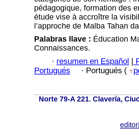
pédagogique, formation des en
étude vise à accroître la visib
l’approche de Malba Tahan da
Palabras llave :
Éducation Ma
Connaissances.
·
resumen en Español
|
P
Portugués
·
Portugués (
p
Norte 79-A 221. Clavería, Ci
edito