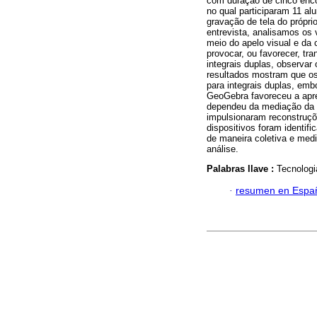
com duração de cinco enco
no qual participaram 11 a
gravação de tela do própri
entrevista, analisamos os 
meio do apelo visual e da 
provocar, ou favorecer, t
integrais duplas, observar
resultados mostram que os
para integrais duplas, e
GeoGebra favoreceu a apre
dependeu da mediação da 
impulsionaram reconstruçõ
dispositivos foram identif
de maneira coletiva e med
análise.
Palabras llave :
Tecnologi
·
resumen en Espa