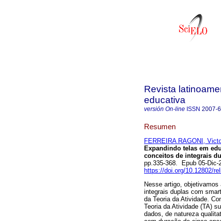
Revista latinoame
educativa
versión On-line
ISSN
2007-
Resumen
FERREIRA RAGONI, Victo
Expandindo telas em ed
conceitos de integrais 
pp.335-368. Epub 05-Dic-
https://doi.org/10.12802/r
Nesse artigo, objetivamos
integrais duplas com smar
da Teoria da Atividade. Co
Teoria da Atividade (TA) s
dados, de natureza qualit