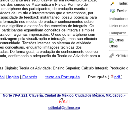
ntros durante três segundas-feiras em novembro de 2019,
Traduc
lunos dos cursos de Matemática e Física. Por meio de
o smartphone dos participantes, de produção escrita e
Enviar 
vídeos de um trio e interpretamos que o smartphone, por
capacidade de feedback instantâneo, possui potencial para
Indicadore
ransformação nos modos de produzir conhecimentos sobre
 o que significa a extensão dos conceitos de integrais. Os
Links rela
 participantes expandiram conceitos de integrais simples
Compartir
mbora com algumas imprecisões. O uso do smartphone com
ndizagem pela visualização e interação, mas sua eficácia
Otros
comunidade. Tensões internas no sistema de atividade
Otros
es conceituais, enquanto limitações técnicas dos
icadas. De forma geral, a produção de conhecimento ocorreu
Permali
iada, confirmando a adequação da Teoria da Atividade para a
as Digitais; Teoria da Atividade; Ensino Superior; Cálculo Integral; Produção
ñol
|
Inglés
|
Francés
·
texto en Portugués
·
Portugués (
pdf
)
Norte 79-A 221. Clavería, Ciudad de México, Ciudad de México, MX, 02080, -
editorial@relime.org