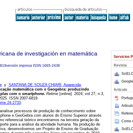
ricana de investigación en matemática
Servicios 
Revista
6819
versión impresa
ISSN
1665-2436
SciELO
Google
r
y
SANTANA DE SOUZA CHIARI, Aparecida
.
ucação matemática com o Geogebra: produzindo
Articulo
duplas com o
smartphone
.
Relime
[online]. 2024, vol.27, n.3,
Portug
2025. ISSN 2007-6819.
elime.24.2733
.
Artícu
 analisar processos de produção de conhecimento sobre
Referen
tphone e GeoGebra com alunos do Ensino Superior através
mo referencial teórico encontramos na terceira geração da
Como ci
uporte para a análise da atividade humana. Na produção de
ativa, desenvolvemos um Projeto de Ensino de Graduação
SciELO