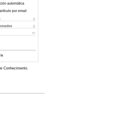
ción automática
artículo por email
s
cionados
nk
 de Conhecimento.