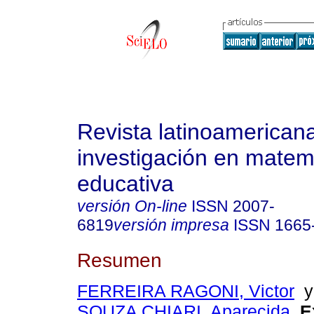
Revista latinoamerican
investigación en matem
educativa
versión On-line
ISSN
2007-
6819
versión impresa
ISSN
1665
Resumen
FERREIRA RAGONI, Victor
SOUZA CHIARI, Aparecida
.
E