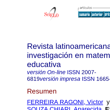
Revista latinoamerican
investigación en matem
educativa
versión On-line
ISSN
2007-
6819
versión impresa
ISSN
1665
Resumen
FERREIRA RAGONI, Victor
SOUZA CHIARI, Aparecida
.
E