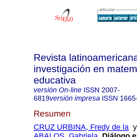
Revista latinoamerican
investigación en matem
educativa
versión On-line
ISSN
2007-
6819
versión impresa
ISSN
1665
Resumen
CRUZ URBINA, Fredy de la
ABALOS, Gabriela
.
Diálogo e