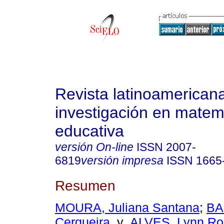
Revista latinoamerican
investigación en matem
educativa
versión On-line
ISSN
2007-
6819
versión impresa
ISSN
1665
Resumen
MOURA, Juliana Santana
;
BA
Cerqueira
y
ALVES, Lynn Ro