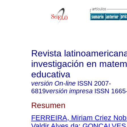
Revista latinoamerican
investigación en matem
educativa
versión On-line
ISSN
2007-
6819
versión impresa
ISSN
1665
Resumen
FERREIRA, Miriam Criez Nob
Valdir Alves da
;
GONCALVES,